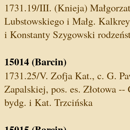
1731.19/III. (Knieja) Małgorza
Lubstowskiego i Małg. Kalkrey
i Konstanty Szygowski rodzeńs
15014 (Barcin)
1731.25/V. Zofja Kat., c. G. P
Zapalskiej, pos. es. Złotowa -- 
bydg. i Kat. Trzcińska
15015 (Barcin)