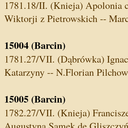
1781.18/II. (Knieja) Apolonia 
Wiktorji z Pietrowskich -- Mar
15004 (Barcin)
1781.27/VII. (Dąbrówka) Ignacy
Katarzyny -- N.Florian Pilcho
15005 (Barcin)
1782.27/VII. (Knieja) Francisze
Augustyna Samek de Gliszczyńs