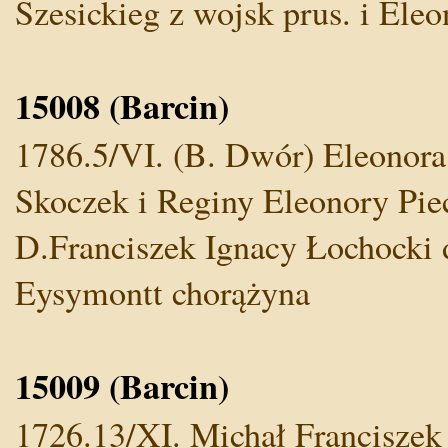
Szesickieg z wojsk prus. i Ele
15008 (Barcin)
1786.5/VI. (B. Dwór) Eleonora
Skoczek i Reginy Eleonory Piec
D.Franciszek Ignacy Łochocki 
Eysymontt chorążyna
15009 (Barcin)
1726.13/XI. Michał Franciszek