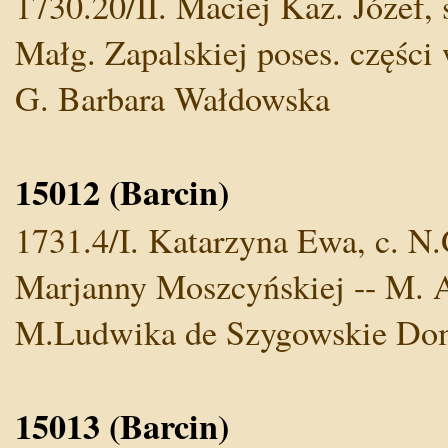
1730.20/II. Maciej Kaz. Józef,
Małg. Zapalskiej poses. części
G. Barbara Wałdowska
15012 (Barcin)
1731.4/I. Katarzyna Ewa, c. N
Marjanny Moszcyńskiej -- M. Al
M.Ludwika de Szygowskie Dom
15013 (Barcin)