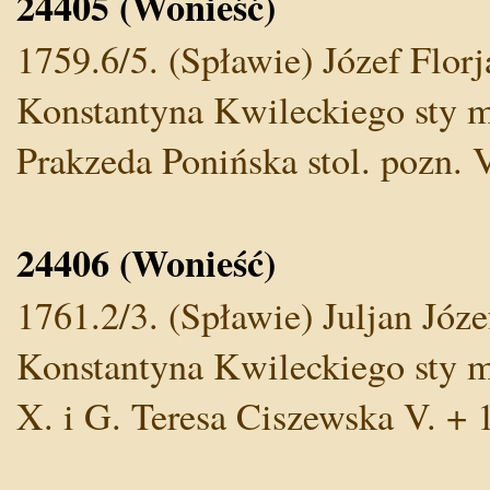
24405 (Wonieść)
1759.6/5. (Spławie) Józef Flor
Konstantyna Kwileckiego sty mo
Prakzeda Ponińska stol. pozn. V
24406 (Wonieść)
1761.2/3. (Spławie) Juljan Józe
Konstantyna Kwileckiego sty m
X. i G. Teresa Ciszewska V. + 