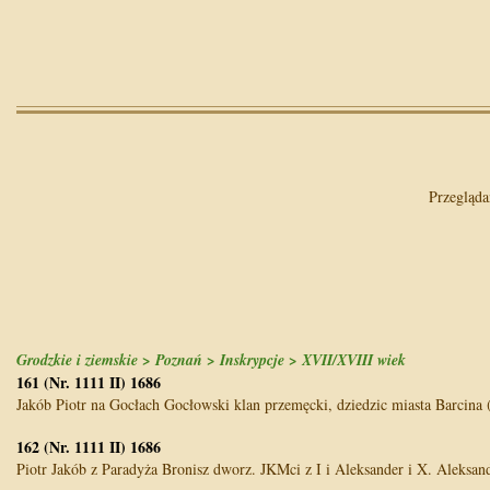
Przegląd
Grodzkie i ziemskie > Poznań > Inskrypcje > XVII/XVIII wiek
161 (Nr. 1111 II) 1686
Jakób Piotr na Gocłach Gocłowski klan przemęcki, dziedzic miasta Barcina (
162 (Nr. 1111 II) 1686
Piotr Jakób z Paradyża Bronisz dworz. JKMci z I i Aleksander i X. Aleksande