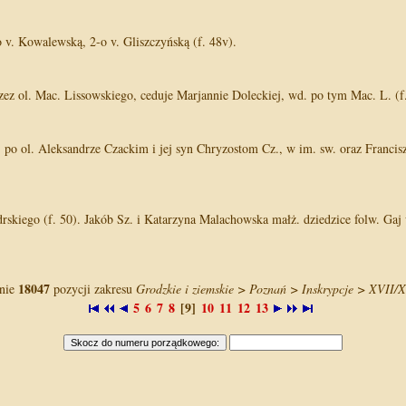
 v. Kowalewską, 2-o v. Gliszczyńską (f. 48v).
rzez ol. Mac. Lissowskiego, ceduje Marjannie Doleckiej, wd. po tym Mac. L. (f
 po ol. Aleksandrze Czackim i jej syn Chryzostom Cz., w im. sw. oraz Franci
rskiego (f. 50). Jakób Sz. i Katarzyna Malachowska małż. dziedzice folw. Gaj 
18047
anie
pozycji zakresu
Grodzkie i ziemskie > Poznań > Inskrypcje > XVII/X
5
6
7
8
[9]
10
11
12
13