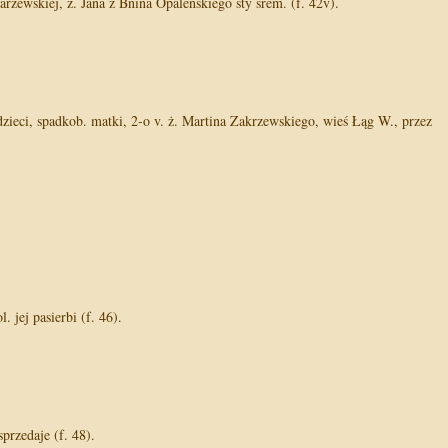
arzewskiej, ż. Jana z Bnina Opaleńskiego sty śrem. (f. 42v).
zieci, spadkob. matki, 2-o v. ż. Martina Zakrzewskiego, wieś Łąg W., przez
jej pasierbi (f. 46).
przedaje (f. 48).