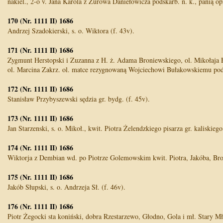
nakiel., 2-o v. Jana Karola z Żurowa Daniełowicza podskarb. n. k., panią opr
170 (Nr. 1111 II) 1686
Andrzej Szadokierski, s. o. Wiktora (f. 43v).
171 (Nr. 1111 II) 1686
Zygmunt Herstopski i Zuzanna z H. ż. Adama Broniewskiego, ol. Mikołaja H.
ol. Marcina Zakrz. ol. matce rezygnowaną Wojciechowi Bułakowskiemu podcz
172 (Nr. 1111 II) 1686
Stanisław Przybyszewski sędzia gr. bydg. (f. 45v).
173 (Nr. 1111 II) 1686
Jan Starzenski, s. o. Mikoł., kwit. Piotra Żelendzkiego pisarza gr. kaliskiego 
174 (Nr. 1111 II) 1686
Wiktorja z Dembian wd. po Piotrze Golemowskim kwit. Piotra, Jakóba, Bronis
175 (Nr. 1111 II) 1686
Jakób Słupski, s. o. Andrzeja Sł. (f. 46v).
176 (Nr. 1111 II) 1686
Piotr Żegocki sta koniński, dobra Rzestarzewo, Głodno, Gola i mł. Stary M