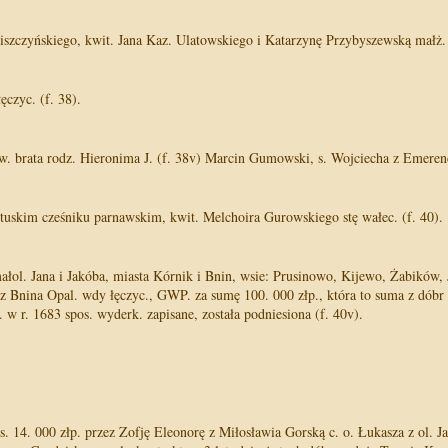
zczyńskiego, kwit. Jana Kaz. Ulatowskiego i Katarzynę Przybyszewską małż. 
ęczyc. (f. 38).
 brata rodz. Hieronima J. (f. 38v) Marcin Gumowski, s. Wojciecha z Emerencji
tuskim cześniku parnawskim, kwit. Melchoira Gurowskiego stę wałec. (f. 40).
 małol. Jana i Jakóba, miasta Kórnik i Bnin, wsie: Prusinowo, Kijewo, Żabików
ra z Bnina Opal. wdy łęczyc., GWP. za sumę 100. 000 złp., która to suma z dób
. w r. 1683 spos. wyderk. zapisane, została podniesiona (f. 40v).
. 14. 000 złp. przez Zofję Eleonorę z Miłosławia Gorską c. o. Łukasza z ol. Ja