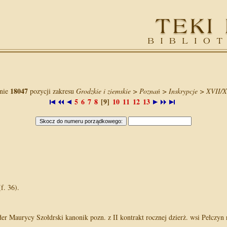
18047
anie
pozycji zakresu
Grodzkie i ziemskie > Poznań > Inskrypcje > XVII/X
5
6
7
8
[9]
10
11
12
13
f. 36).
r Maurycy Szołdrski kanonik pozn. z II kontrakt rocznej dzierż. wsi Pełczyn rob