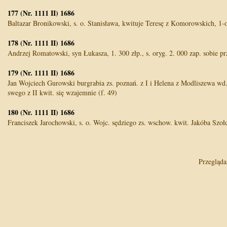
177 (Nr. 1111 II) 1686
Baltazar Bronikowski, s. o. Stanisława, kwituje Teresę z Komorowskich, 1-o
178 (Nr. 1111 II) 1686
Andrzej Romatowski, syn Łukasza, 1. 300 złp., s. oryg. 2. 000 zap. sobie p
179 (Nr. 1111 II) 1686
Jan Wojciech Gurowski burgrabia zs. poznań. z I i Helena z Modliszewa wd.
swego z II kwit. się wzajemnie (f. 49)
180 (Nr. 1111 II) 1686
Franciszek Jarochowski, s. o. Wojc. sędziego zs. wschow. kwit. Jakóba Szołd
Przegląd