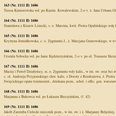
163 (Nr. 1111 II) 1686
Teresa Kumorowska wd. po Kazim. Kowalewskim, 2-o v. ż. Jana Urbana Glis
164 (Nr. 1111 II) 1686
Stanisława z Kiszew Lisiecki, s. o. Marcina, kwit. Piotra Opalińskiego wdę ł
165 (Nr. 1111 II) 1686
Krystyna Jemiałkowska, c. o. Zygmunta J., ż. Marcjana Gumowskiego, w tow.
166 (Nr. 1111 II) 1686
Urszula Sobocka wd. po Janie Kędzierzyńskim, 2-o v. po ol. Tomaszu Skrze
167 (Nr. 1111 II) 1686
Maciej i Paweł Działyńscy, ss. o. Zygmunta wdy kalis., w im. sw. oraz bci
c. ol. Andrzeja Przyjemskiego chor. kalis. z Doroty z Rozdrażewa, ż. Piot
Swięcickiego opata trzemeszeń., dziekana pozn., schol. i offic. gen. warszaw
168 (Nr. 1111 II) 1686
Marjanna z Bukowca wd. po Łukaszu Bieczyńskim, (f. 42)
169 (Nr. 1111 II) 1686
Jakób Zaremba Cielecki miecznik pozn., w im. sw. i ż. Marjanny Belęckiej, s