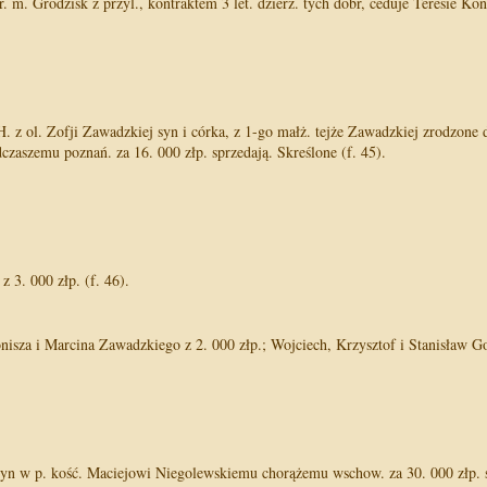
. m. Grodzisk z przyl., kontraktem 3 let. dzierż. tych dóbr, ceduje Teresie Kon
 z ol. Zofji Zawadzkiej syn i córka, z 1-go małż. tejże Zawadzkiej zrodzone d
aszemu poznań. za 16. 000 złp. sprzedają. Skreślone (f. 45).
z 3. 000 złp. (f. 46).
za i Marcina Zawadzkiego z 2. 000 złp.; Wojciech, Krzysztof i Stanisław Gol. 
łyn w p. kość. Maciejowi Niegolewskiemu chorążemu wschow. za 30. 000 złp. s