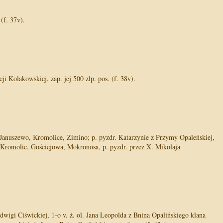
(f. 37v).
 Kolakowskiej, zap. jej 500 złp. pos. (f. 38v).
, Januszewo, Kromolice, Zimino; p. pyzdr. Katarzynie z Przymy Opaleńskiej,
r Kromolic, Gościejowa, Mokronosa, p. pyzdr. przez X. Mikołaja
dwigi Ciświckiej, 1-o v. ż. ol. Jana Leopolda z Bnina Opalińskiego klana