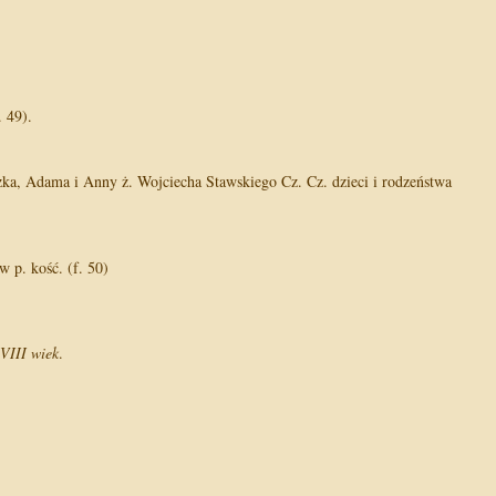
. 49).
szka, Adama i Anny ż. Wojciecha Stawskiego Cz. Cz. dzieci i rodzeństwa
w p. kość. (f. 50)
VIII wiek
.