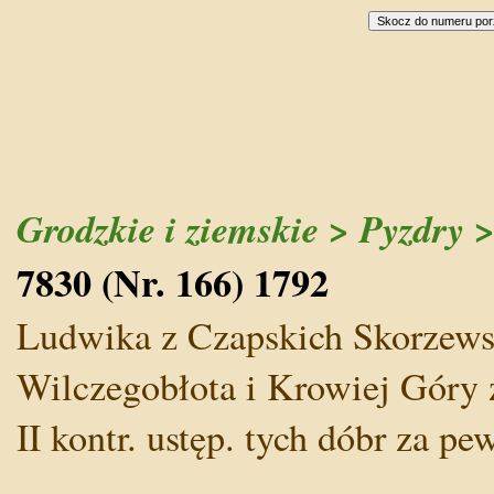
Grodzkie i ziemskie > Pyzdry >
7830 (Nr. 166) 1792
Ludwika z Czapskich Skorzewska
Wilczegobłota i Krowiej Góry z P
II kontr. ustęp. tych dóbr za pe