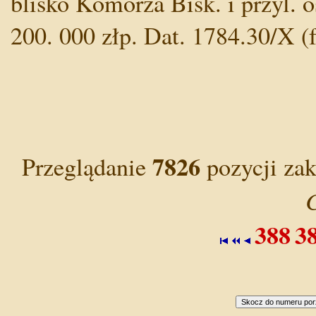
blisko Komorza Bisk. i przyl. o
200. 000 złp. Dat. 1784.30/X (
7826
Przeglądanie
pozycji za
C
388
3