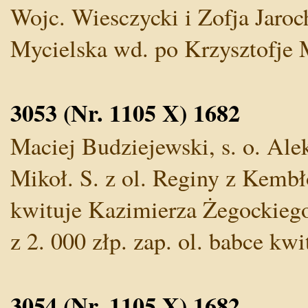
Wojc. Wiesczycki i Zofja Jaroc
Mycielska wd. po Krzysztofje Mi
3053 (Nr. 1105 X) 1682
Maciej Budziejewski, s. o. Alek
Mikoł. S. z ol. Reginy z Kembł
kwituje Kazimierza Żegockiego,
z 2. 000 złp. zap. ol. babce kwit
3054 (Nr. 1105 X) 1682