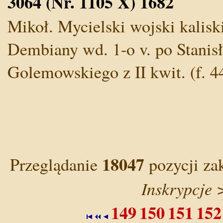
3064 (Nr. 1105 X) 1682
Mikoł. Mycielski wojski kalisk
Dembiany wd. 1-o v. po Stanisł.
Golemowskiego z II kwit. (f. 4
18047
Przeglądanie
pozycji za
Inskrypcje 
149
150
151
152