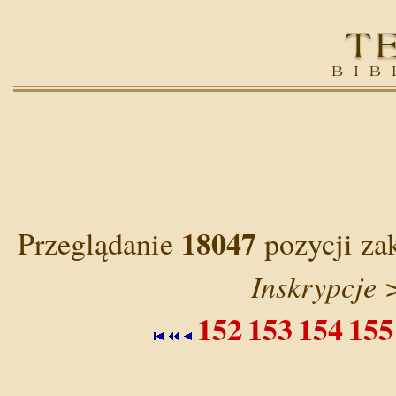
18047
Przeglądanie
pozycji za
Inskrypcje 
152
153
154
155