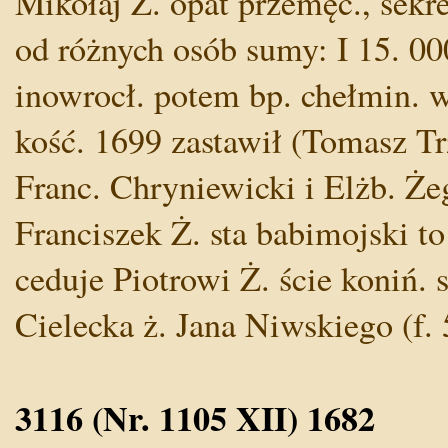
Mikołaj Ż. opat przemęc., sek
od różnych osób sumy: I 15. 00
inowrocł. potem bp. chełmin. w
kość. 1699 zastawił (Tomasz Tr
Franc. Chryniewicki i Elżb. Żeg
Franciszek Ż. sta babimojski to
ceduje Piotrowi Ż. ście koniń.
Cielecka ż. Jana Niwskiego (f. 
3116 (Nr. 1105 XII) 1682