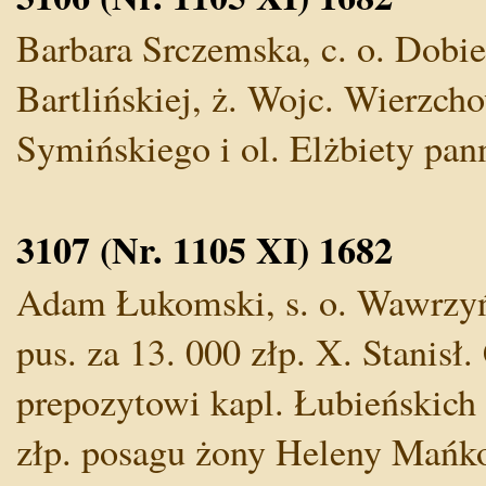
Barbara Srczemska, c. o. Dobie
Bartlińskiej, ż. Wojc. Wierzch
Symińskiego i ol. Elżbiety pann
3107 (Nr. 1105 XI) 1682
Adam Łukomski, s. o. Wawrzyń
pus. za 13. 000 złp. X. Stanisł.
prepozytowi kapl. Łubieńskich 
złp. posagu żony Heleny Mańkow