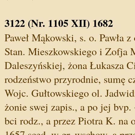
3122 (Nr. 1105 XII) 1682
Paweł Mąkowski, s. o. Pawła z 
Stan. Mieszkowskiego i Zofja Mi
Daleszyńskiej, żona Łukasza Ci
rodzeństwo przyrodnie, sumę cz
Wojc. Gułtowskiego ol. Jadwidz
żonie swej zapis., a po jej bvp.
bci rodz., a przez Piotra K. na
1657 sced. w gr. wschow. a prze