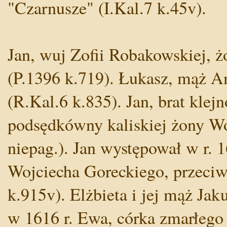
"Czarnusze" (I.Kal.7 k.45v).
Jan, wuj Zofii Robakowskiej, ż
(P.1396 k.719). Łukasz, mąż An
(R.Kal.6 k.835). Jan, brat klejn
podsędkówny kaliskiej żony Wo
niepag.). Jan występował w r.
Wojciecha Goreckiego, przeci
k.915v). Elżbieta i jej mąż Jak
w 1616 r. Ewa, córka zmarłego 