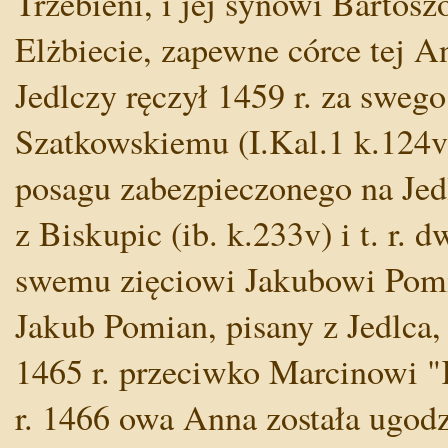
Trzebieni, i jej synowi Bartosz
Elżbiecie, zapewne córce tej A
Jedlczy ręczył 1459 r. za sweg
Szatkowskiemu (I.Kal.1 k.124v
posagu zabezpieczonego na Je
z Biskupic (ib. k.233v) i t. r. 
swemu zięciowi Jakubowi Pomi
Jakub Pomian, pisany z Jedlca
1465 r. przeciwko Marcinowi "K
r. 1466 owa Anna została ugod