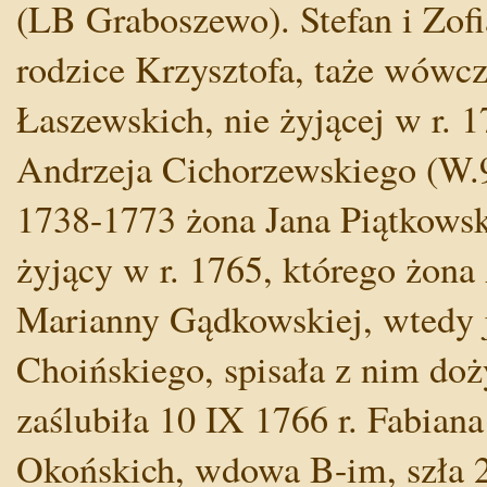
(LB Graboszewo). Stefan i Zofia
rodzice Krzysztofa, taże wówcz
Łaszewskich, nie żyjącej w r. 17
Andrzeja Cichorzewskiego (W.9
1738-1773 żona Jana Piątkowski
żyjący w r. 1765, którego żona
Marianny Gądkowskiej, wtedy j
Choińskiego, spisała z nim doż
zaślubiła 10 IX 1766 r. Fabian
Okońskich, wdowa B-im, szła 