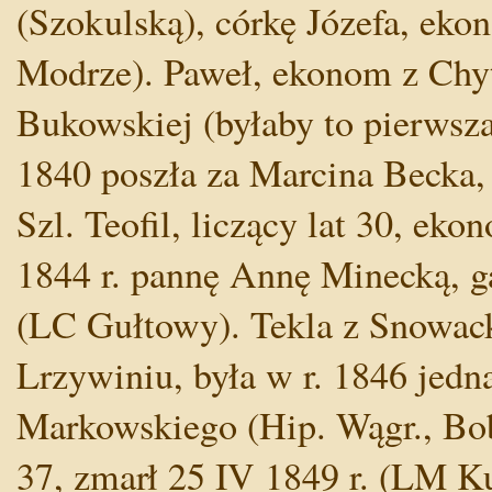
(Szokulską), córkę Józefa, eko
Modrze). Paweł, ekonom z Chyt
Bukowskiej (byłaby to pierwsza 
1840 poszła za Marcina Becka, 
Szl. Teofil, liczący lat 30, ek
1844 r. pannę Annę Minecką, g
(LC Gułtowy). Tekla z Snowac
Lrzywiniu, była w r. 1846 jedn
Markowskiego (Hip. Wągr., Bobr
37, zmarł 25 IV 1849 r. (LM Ku