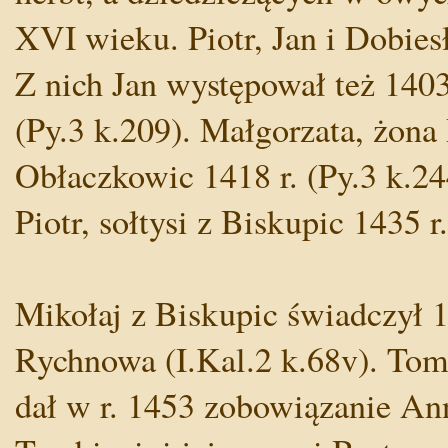
XVI wieku. Piotr, Jan i Dobies
Z nich Jan występował też 1403
(Py.3 k.209). Małgorzata, żona
Obłaczkowic 1418 r. (Py.3 k.244
Piotr, sołtysi z Biskupic 1435 r
Mikołaj z Biskupic świadczył 
Rychnowa (I.Kal.2 k.68v). Toma
dał w r. 1453 zobowiązanie An