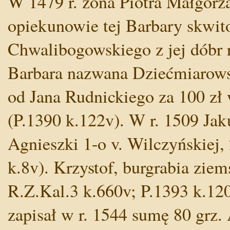
W 1479 r. żona Piotra Małgorza
opiekunowie tej Barbary skwi
Chwalibogowskiego z jej dóbr r
Barbara nazwana Dziećmiarowską
od Jana Rudnickiego za 100 zł 
(P.1390 k.122v). W r. 1509 Jak
Agnieszki 1-o v. Wilczyńskiej, 
k.8v). Krzystof, burgrabia ziems
R.Z.Kal.3 k.660v; P.1393 k.120
zapisał w r. 1544 sumę 80 grz.