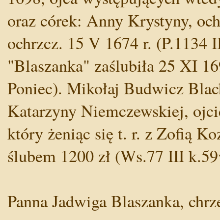
oraz córek: Anny Krystyny, ochr
ochrzcz. 15 V 1674 r. (P.1134 
"Blaszanka" zaślubiła 25 XI 1
Poniec). Mikołaj Budwicz Blach
Katarzyny Niemczewskiej, ojcie
który żeniąc się t. r. z Zofią K
ślubem 1200 zł (Ws.77 III k.59
Panna Jadwiga Blaszanka, chrze