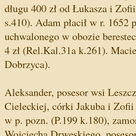
długu 400 zł od Łukasza i Zof
s.410). Adam płacił w r. 165
uchwalonego w obozie berestec
4 zł (Rel.Kal.31a k.261). Macie
Dobrzyca).
Aleksander, posesor wsi Leszcze
Cieleckiej, córki Jakuba i Zofi
w p. pozn. (P.199 k.180), zamo
Wojciecha Drwęskiego, posesor