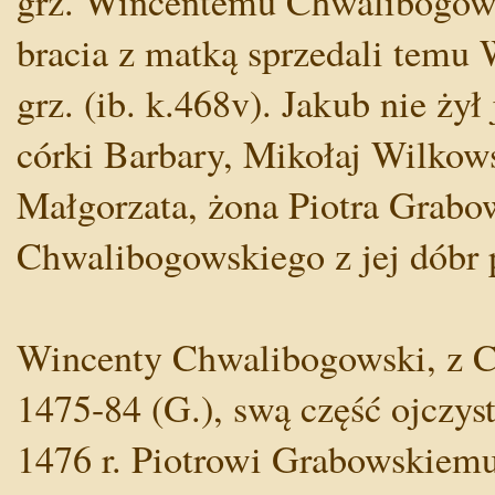
grz. Wincentemu Chwalibogowsk
bracia z matką sprzedali temu 
grz. (ib. k.468v). Jakub nie żył
córki Barbary, Mikołaj Wilkow
Małgorzata, żona Piotra Grabo
Chwalibogowskiego z jej dóbr p
Wincenty Chwalibogowski, z Ch
1475-84 (G.), swą część ojczys
1476 r. Piotrowi Grabowskiemu