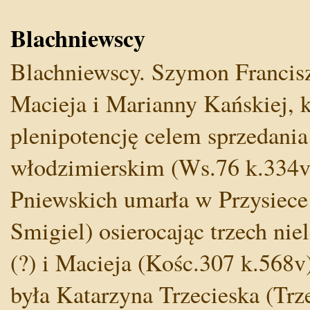
Blachniewscy
Blachniewscy. Szymon Francisz
Macieja i Marianny Kańskiej, 
plenipotencję celem sprzedania
włodzimierskim (Ws.76 k.334v;
Pniewskich umarła w Przysiece
Smigiel) osierocając trzech ni
(?) i Macieja (Kośc.307 k.568
była Katarzyna Trzecieska (Trze