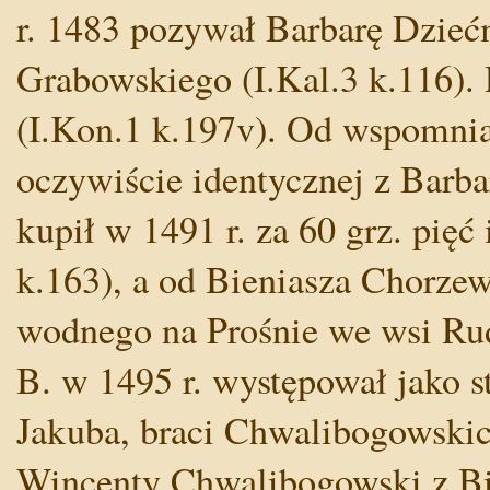
r. 1483 pozywał Barbarę Dzieć
Grabowskiego (I.Kal.3 k.116). 
(I.Kon.1 k.197v). Od wspomnia
oczywiście identycznej z Barba
kupił w 1491 r. za 60 grz. pię
k.163), a od Bieniasza Chorze
wodnego na Prośnie we wsi Rud
B. w 1495 r. występował jako st
Jakuba, braci Chwalibogowskich
Wincenty Chwalibogowski z Bi