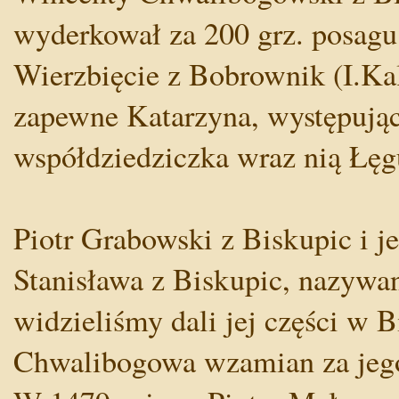
wyderkował za 200 grz. posagu
Wierzbięcie z Bobrownik (I.Kal
zapewne Katarzyna, występując
współdziedziczka wraz nią Łęgu
Piotr Grabowski z Biskupic i j
Stanisława z Biskupic, nazywa
widzieliśmy dali jej części w 
Chwalibogowa wzamian za jego 