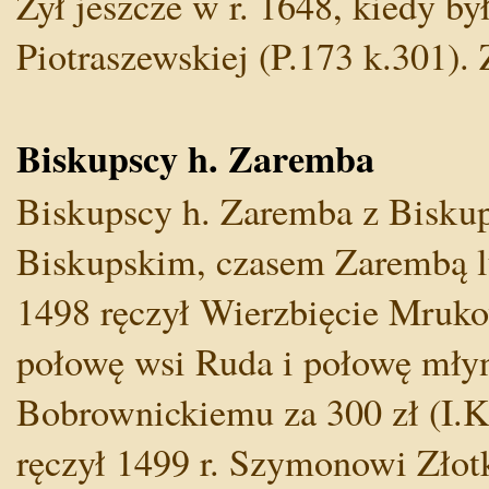
Żył jeszcze w r. 1648, kiedy by
Piotraszewskiej (P.173 k.301). Z
Biskupscy h. Zaremba
Biskupscy h. Zaremba z Biskupi
Biskupskim, czasem Zarembą l
1498 ręczył Wierzbięcie Mruk
połowę wsi Ruda i połowę mły
Bobrownickiemu za 300 zł (I.K
ręczył 1499 r. Szymonowi Zło