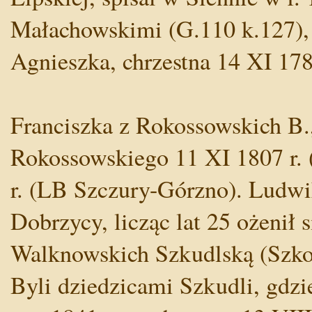
Małachowskimi (G.110 k.127), n
Agnieszka, chrzestna 14 XI 178
Franciszka z Rokossowskich B.
Rokossowskiego 11 XI 1807 r. 
r. (LB Szczury-Górzno). Ludwik
Dobrzycy, licząc lat 25 ożenił s
Walknowskich Szkudlską (Szkols
Byli dziedzicami Szkudli, gdzie