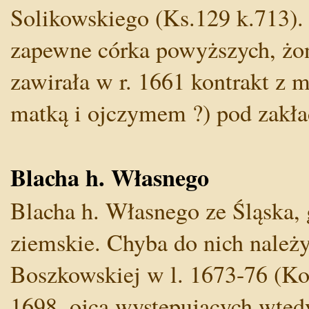
Solikowskiego (Ks.129 k.713). 
zapewne córka powyższych, żo
zawirała w r. 1661 kontrakt z
matką i ojczymem ?) pod zakła
Blacha h. Własnego
Blacha h. Własnego ze Śląska, 
ziemskie. Chyba do nich należ
Boszkowskiej w l. 1673-76 (Koś
1698, ojca występujących wtedy