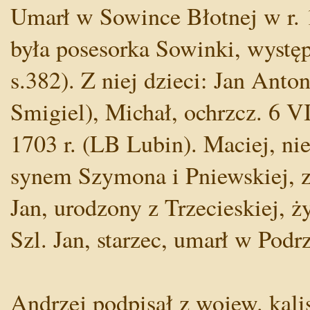
Umarł w Sowince Błotnej w r. 
była posesorka Sowinki, występ
s.382). Z niej dzieci: Jan Anto
Smigiel), Michał, ochrzcz. 6 VI
1703 r. (LB Lubin). Maciej, n
synem Szymona i Pniewskiej, z
Jan, urodzony z Trzecieskiej, ż
Szl. Jan, starzec, umarł w Podr
Andrzej podpisał z wojew. kali