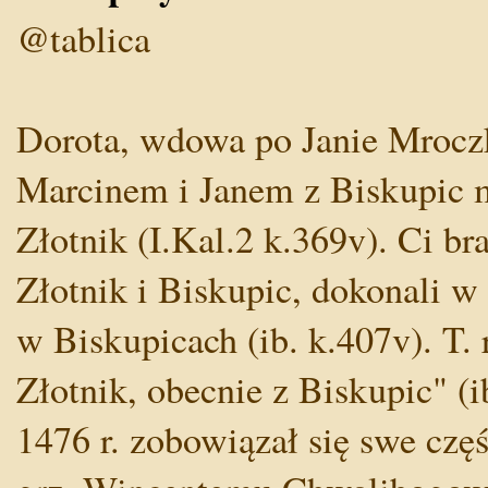
@tablica
Dorota, wdowa po Janie Mroc
Marcinem i Janem z Biskupic 
Złotnik (I.Kal.2 k.369v). Ci br
Złotnik i Biskupic, dokonali w 
w Biskupicach (ib. k.407v). T.
Złotnik, obecnie z Biskupic" (
1476 r. zobowiązał się swe czę