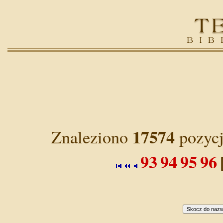
17574
Znaleziono
pozycj
93
94
95
96