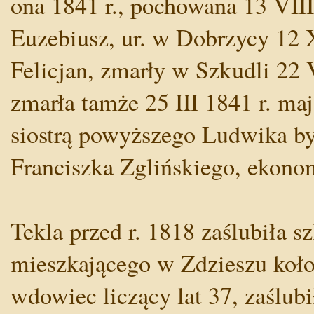
ona 1841 r., pochowana 13 VIII, 
Euzebiusz, ur. w Dobrzycy 12 X
Felicjan, zmarły w Szkudli 22 
zmarła tamże 25 III 1841 r. ma
siostrą powyższego Ludwika by
Franciszka Zglińskiego, ekono
Tekla przed r. 1818 zaślubiła 
mieszkającego w Zdzieszu koł
wdowiec liczący lat 37, zaślubi