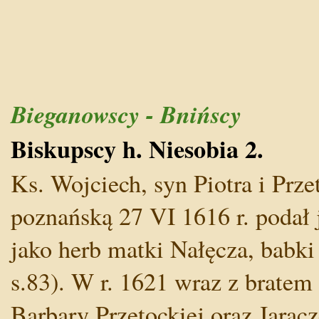
Bieganowscy - Bnińscy
Biskupscy h. Niesobia 2.
Ks. Wojciech, syn Piotra i Prze
poznańską 27 VI 1616 r. podał 
jako herb matki Nałęcza, babki
s.83). W r. 1621 wraz z bratem
Barbary Przetockiej oraz Jaracz