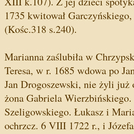
XIII k.107). Z jej dzieci spoty
1735 kwitował Garczyńskiego, 
(Kośc.318 s.240).
Marianna zaślubiła w Chrzypsk
Teresa, w r. 1685 wdowa po Jan
Jan Drogoszewski, nie żyli już 
żona Gabriela Wierzbińskiego.
Szeligowskiego. Łukasz i Maria
ochrzcz. 6 VIII 1722 r., i Józe