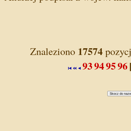
17574
Znaleziono
pozycj
93
94
95
96