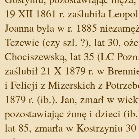
19 XII 1861 r. zaślubiła Leopol
Joanna była w r. 1885 niezamęż
Tczewie (czy szl. ?), lat 30, oż
Chociszewską, lat 35 (LC Pozn.
zaślubił 21 X 1879 r. w Brenn
i Felicji z Mizerskich z Potrze
1879 r. (ib.). Jan, zmarł w wie
pozostawiając żonę i dzieci (ib
lat 85, zmarła w Kostrzyniu 30 V