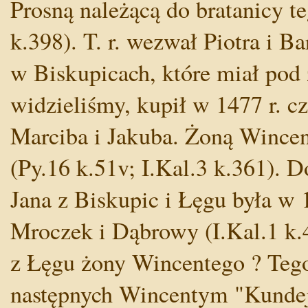
Prosną należącą do bratanicy te
k.398). T. r. wezwał Piotra i 
w Biskupicach, które miał pod 
widzieliśmy, kupił w 1477 r. cz
Marciba i Jakuba. Żoną Wincen
(Py.16 k.51v; I.Kal.3 k.361). D
Jana z Biskupic i Łęgu była w 
Mroczek i Dąbrowy (I.Kal.1 k.4
z Łęgu żony Wincentego ? Teg
następnych Wincentym "Kunde