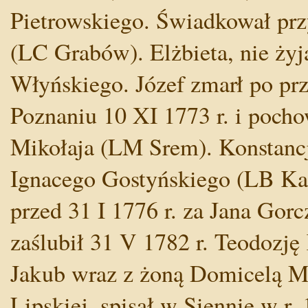
Pietrowskiego. Świadkował prz
(LC Grabów). Elżbieta, nie żyj
Włyńskiego. Józef zmarł po pr
Poznaniu 10 XI 1773 r. i pocho
Mikołaja (LM Srem). Konstancja
Ignacego Gostyńskiego (LB Ka
przed 31 I 1776 r. za Jana Gor
zaślubił 31 V 1782 r. Teodozj
Jakub wraz z żoną Domicelą Ma
Lipskiej, spisał w Siennie w r.