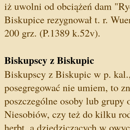
iż uwolni od obciążeń dam "Ryc
Biskupice rezygnował t. r. Wu
200 grz. (P.1389 k.52v).
Biskupscy z Biskupic
Biskupscy z Biskupic w p. kal
posegregować nie umiem, to z
poszczególne osoby lub grupy o
Niesobiów, czy też do kilku ro
herbt, a dziedziczących w owy