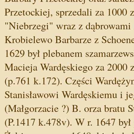
Przetockiej, sprzedali za 1000 
"Niebrzegi" wraz z dąbrowami 
Krobielewo Barbarze z Schoene
1629 był plebanem szamarzewski
Macieja Wardęskiego za 2000 z
(p.761 k.172). Części Wardężyn
Stanisławowi Wardęskiemu i jeg
(Małgorzacie ?) B. orza bratu 
(P.1417 k.478v). W r. 1647 by